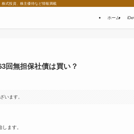
税、株式投資、株主優待など情報満載
ホーム
iD
63回無担保社債は買い？
ございます。
始します。