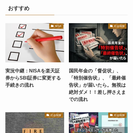
おすすめ
NISA
社会保険
実況中継：NISAを楽天証
国民年金の「督促状」、
券からSBI証券に変更する
「特別催告状」、「最終催
手続きの流れ
告状」が届いたら。無視は
絶対ダメ！！差し押さえま
での流れ
社会保険
社会保険