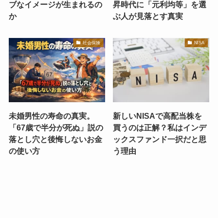
ブなイメージが生まれるの
昇時代に「元利均等」を選
か
ぶ人が見落とす真実
社会保険
NISA
未婚男性の寿命の真実。
新しいNISAで高配当株を
「67歳で半分が死ぬ」説の
買うのは正解？私はインデ
落とし穴と後悔しないお金
ックスファンド一択だと思
の使い方
う理由