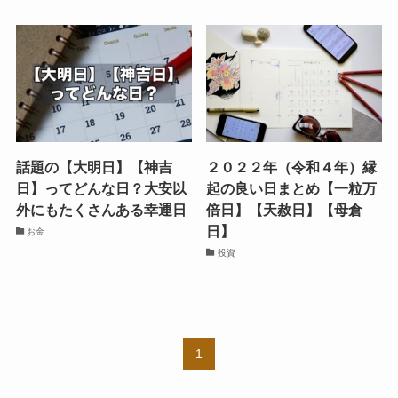
話題の【大明日】【神吉
２０２２年（令和４年）縁
日】ってどんな日？大安以
起の良い日まとめ【一粒万
外にもたくさんある幸運日
倍日】【天赦日】【母倉
日】
お金
投資
1