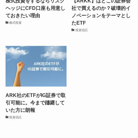
株式投資をするならリスク
【ARKK】はどこの証券会
ヘッジにCFD口座も用意し
社で買えるのか？破壊的イ
ておきたい理由
ノベーションをテーマとし
たETF
株式投資
投資信託
ARK社のETFがIG証券で取
引可能に。今まで躊躇して
いた方に朗報
投資信託