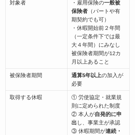
対象者
・雇用保険の
一般被
保険者
（パートや有
期契約でも可）
・休暇開始前２年間
（一定条件下では最
大４年間）にみなし
被保険者期間が12カ
月以上あること
被保険者期間
通算5年以上
の加入が
必要
取得する休暇
① 労使協定・就業規
則に定められた制度
② 本人が
自発的に申
出
し、事業主が承認
③ 休暇期間が
連続・