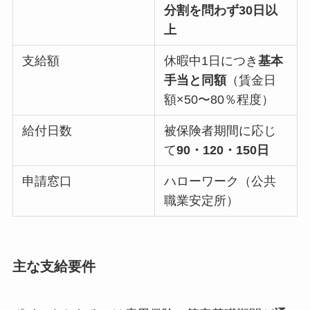
分割を問わず30日以
上
支給額
休暇中1日につき
基本
手当と同額
（賃金日
額×50〜80％程度）
給付日数
被保険者期間に応じ
て
90・120・150日
申請窓口
ハローワーク（公共
職業安定所）
主な支給要件