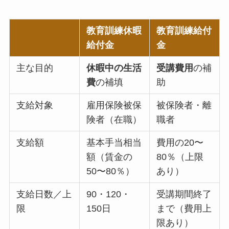
教育訓練休暇
教育訓練給付
給付金
金
主な目的
休暇中の生活
受講費用
の補
費
の補填
助
支給対象
雇用保険被保
被保険者・離
険者（在職）
職者
支給額
基本手当相当
費用の20〜
額（賃金の
80％（上限
50〜80％）
あり）
支給日数／上
90・120・
受講期間終了
限
150日
まで（費用上
限あり）