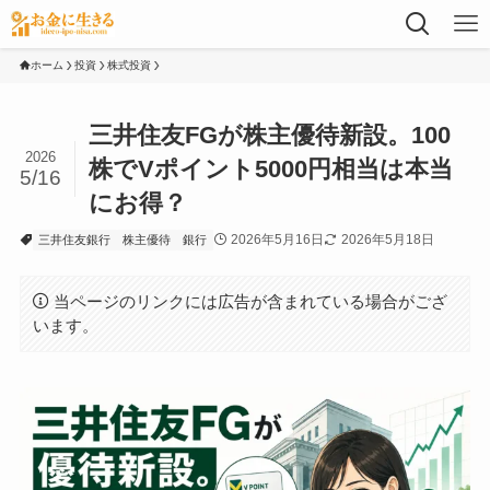
ホーム
投資
株式投資
三井住友FGが株主優待新設。100
2026
株でVポイント5000円相当は本当
5/16
にお得？
2026年5月16日
2026年5月18日
三井住友銀行
株主優待
銀行
当ページのリンクには広告が含まれている場合がござ
います。