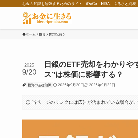
お金の知識を勉強するためのサイト。iDeCo、NISA、ふるさと納
ホーム
投資
株式投資
日銀のETF売却をわかりやす
2025
9/20
ス”は株価に影響する？
2025年9月20日
2025年9月22日
投資の基礎知識
当ページのリンクには広告が含まれている場合が