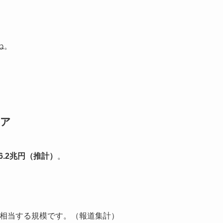
。
ね。
ェア
6.2兆円（推計）
。
に相当する規模です。（報道集計）