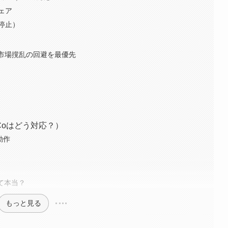
ェア
停止）
・市場撹乱の回避を最優先
Coはどう対応？）
動作
って本当？
もっと見る