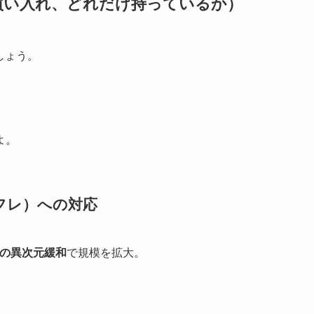
買い入れ、どれだけ持っているか）
しょう。
よ。
フレ）への対応
降の異次元緩和
で規模を拡大。