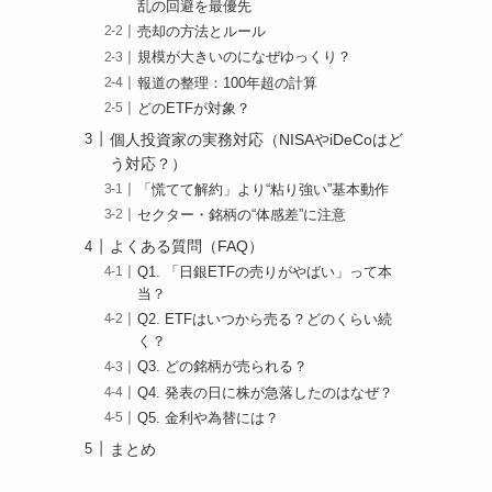
乱の回避を最優先
売却の方法とルール
規模が大きいのになぜゆっくり？
報道の整理：100年超の計算
どのETFが対象？
個人投資家の実務対応（NISAやiDeCoはど
う対応？）
「慌てて解約」より“粘り強い”基本動作
セクター・銘柄の“体感差”に注意
よくある質問（FAQ）
Q1. 「日銀ETFの売りがやばい」って本
当？
Q2. ETFはいつから売る？どのくらい続
く？
Q3. どの銘柄が売られる？
Q4. 発表の日に株が急落したのはなぜ？
Q5. 金利や為替には？
まとめ