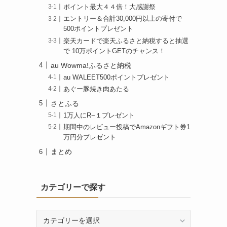
ポイント最大４４倍！大感謝祭
エントリー＆合計30,000円以上の寄付で
500ポイントプレゼント
楽天カードで楽天ふるさと納税すると抽選
で 10万ポイントGETのチャンス！
au Wowma!ふるさと納税
au WALEET500ポイントプレゼント
あぐー豚焼き肉あたる
さとふる
1万人にR−１プレゼント
期間中のレビュー投稿でAmazonギフト券1
万円分プレゼント
まとめ
カテゴリーで探す
カ
テ