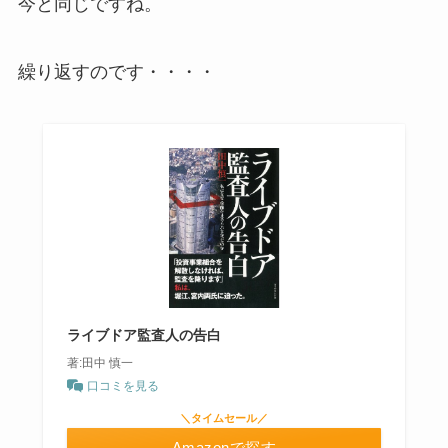
今と同じですね。
繰り返すのです・・・・
ライブドア監査人の告白
著:田中 慎一
口コミを見る
＼タイムセール／
Amazonで探す