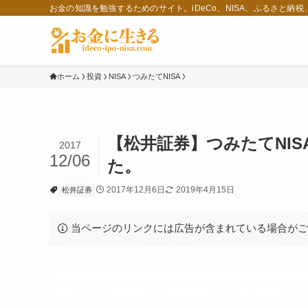
お金の知識を勉強するためのサイト。iDeCo、NISA、ふるさと納
ホーム
投資
NISA
つみたてNISA
【松井証券】つみたてNI
2017
12/06
た。
2017年12月6日
2019年4月15日
松井証券
当ページのリンクには広告が含まれている場合が