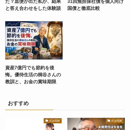
た？血便が出た私が、結果
31回無担保社債を個人向け
と答え合わせをした体験談
国債と徹底比較
資産7億円でも節約を後
悔。優待生活の桐谷さんの
教訓と、お金の賞味期限
おすすめ
社会保険
社会保険