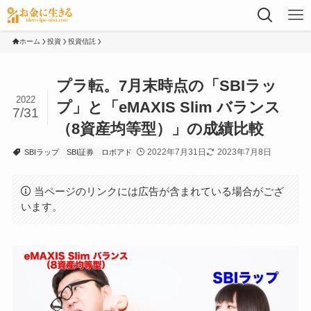
ホーム
投資
投資信託
プラ転。7月末時点の「SBIラッ
2022
プ」と「eMAXIS Slim バランス
7/31
（8資産均等型）」の成績比較
2022年7月31日
2023年7月8日
SBIラップ
SBI証券
ロボアド
当ページのリンクには広告が含まれている場合がござ
います。