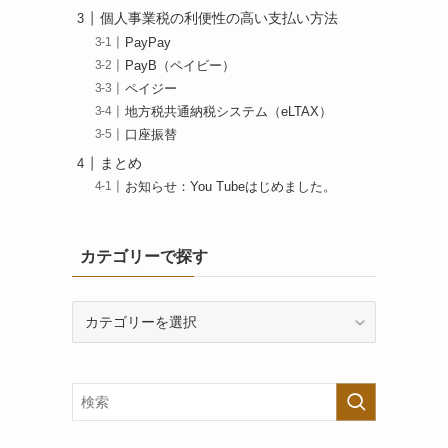
個人事業税の利便性の高い支払い方法
PayPay
PayB（ペイビー）
ペイジー
地方税共通納税システム（eLTAX）
口座振替
まとめ
お知らせ：You Tubeはじめました。
カテゴリーで探す
カ
テ
ゴ
リ
ー
で
探