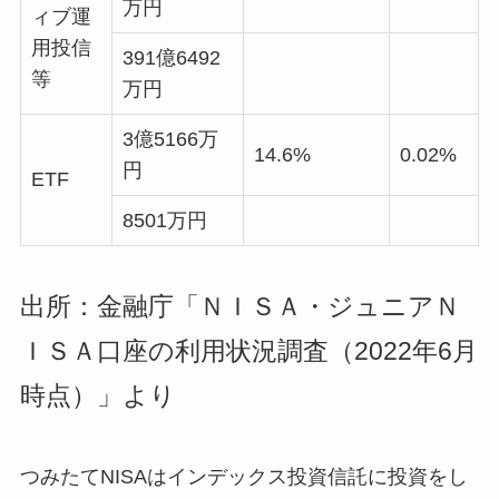
万円
ィブ運
用投信
391億6492
等
万円
3億5166万
14.6%
0.02%
円
ETF
8501万円
出所：金融庁「ＮＩＳＡ・ジュニアＮ
ＩＳＡ口座の利用状況調査（2022年6月
時点）」より
つみたてNISAはインデックス投資信託に投資をし