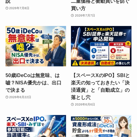
説
二重価格と衝動買いを防ぐ
買い方
2026年7月8日
2026年7月7日
50歳iDeCoは無意味、は
【スペースXのIPO】SBIと
嘘？NISA優先かは、出口
楽天の知っておきたい「決
で決まる
済通貨」と「自動成立」の
落とし穴
2026年6月22日
2026年6月6日