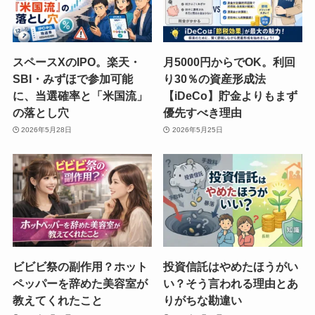
スペースXのIPO。楽天・
月5000円からでOK。利回
SBI・みずほで参加可能
り30％の資産形成法
に、当選確率と「米国流」
【iDeCo】貯金よりもまず
の落とし穴
優先すべき理由
2026年5月28日
2026年5月25日
ビビビ祭の副作用？ホット
投資信託はやめたほうがい
ペッパーを辞めた美容室が
い？そう言われる理由とあ
教えてくれたこと
りがちな勘違い