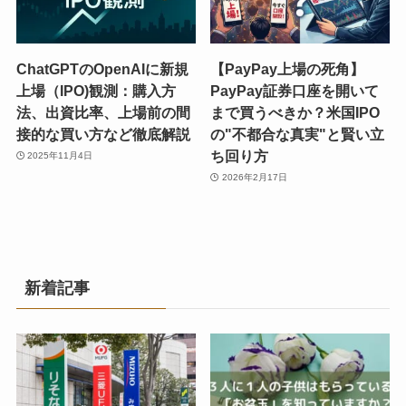
ChatGPTのOpenAIに新規
【PayPay上場の死角】
上場（IPO)観測：購入方
PayPay証券口座を開いて
法、出資比率、上場前の間
まで買うべきか？米国IPO
接的な買い方など徹底解説
の"不都合な真実"と賢い立
ち回り方
2025年11月4日
2026年2月17日
新着記事