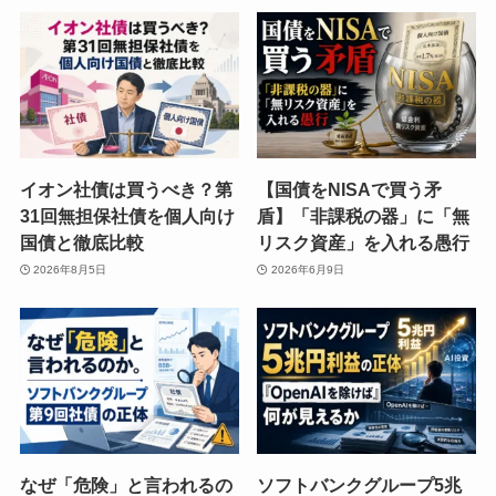
イオン社債は買うべき？第
【国債をNISAで買う矛
31回無担保社債を個人向け
盾】「非課税の器」に「無
国債と徹底比較
リスク資産」を入れる愚行
2026年8月5日
2026年6月9日
なぜ「危険」と言われるの
ソフトバンクグループ5兆