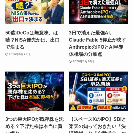
50歳iDeCoは無意味、は
3日で消えた最強AI。
嘘？NISA優先かは、出口
Claude Fable 5停止が映す
で決まる
AnthropicのIPOとAI半導
体相場の分岐点
2026年6月22日
2026年6月14日
3つの巨大IPOが既存株を沈
【スペースXのIPO】SBIと
める？下げた株は本当に買
楽天の知っておきたい「決