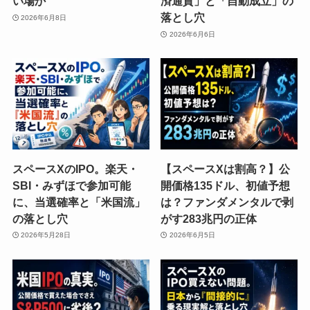
い場か
済通貨」と「自動成立」の
落とし穴
2026年6月8日
2026年6月6日
スペースXのIPO。楽天・
【スペースXは割高？】公
SBI・みずほで参加可能
開価格135ドル、初値予想
に、当選確率と「米国流」
は？ファンダメンタルで剥
の落とし穴
がす283兆円の正体
2026年5月28日
2026年6月5日