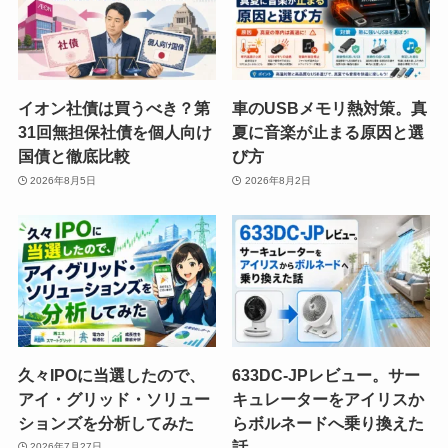
イオン社債は買うべき？第
車のUSBメモリ熱対策。真
31回無担保社債を個人向け
夏に音楽が止まる原因と選
国債と徹底比較
び方
2026年8月5日
2026年8月2日
久々IPOに当選したので、
633DC-JPレビュー。サー
アイ・グリッド・ソリュー
キュレーターをアイリスか
ションズを分析してみた
らボルネードへ乗り換えた
話
2026年7月27日