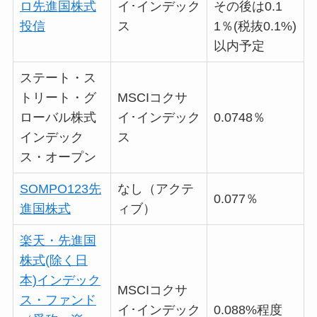
ロ先進国株式
イ･インデック
その後は0.1
投信
ス
1％(税抜0.1%)
以内予定
ステート・ス
トリート・グ
MSCIコクサ
ローバル株式
イ･インデック
0.0748％
インデック
ス
ス・オープン
SOMPO123先
なし（アクテ
0.077％
進国株式
ィブ）
楽天・先進国
株式(除く日
本)インデック
MSCIコクサ
ス・ファンド
イ･インデック
0.088%程度