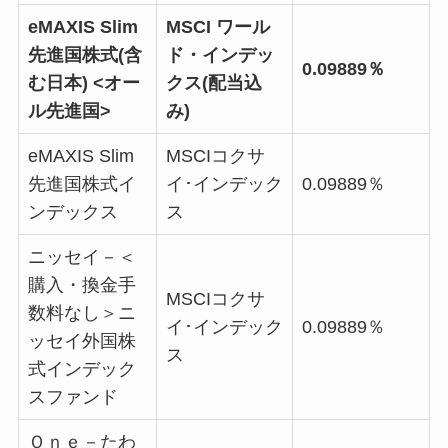
eMAXIS Slim
MSCI ワール
先進国株式(含
ド・インデッ
0.09889％
む日本) <オー
クス(配当込
ル先進国>
み)
eMAXIS Slim
MSCIコクサ
先進国株式イ
イ･インデック
0.09889％
ンデックス
ス
ニッセイ－＜
購入・換金手
MSCIコクサ
数料なし＞ニ
イ･インデック
0.09889％
ッセイ外国株
ス
式インデック
スファンド
Ｏｎｅ－たわ