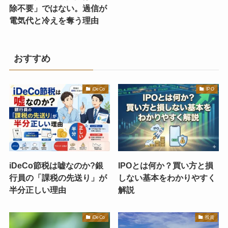
除不要」ではない。過信が
電気代と冷えを奪う理由
おすすめ
iDeCo
IPO
iDeCo節税は嘘なのか?銀
IPOとは何か？買い方と損
行員の「課税の先送り」が
しない基本をわかりやすく
半分正しい理由
解説
iDeCo
投資