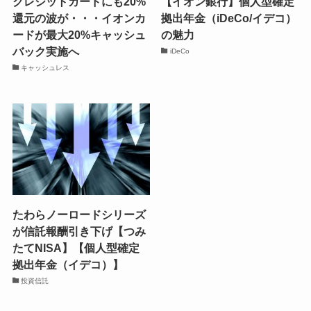
クレジットカードにも20%
【イオン銀行】個人型確定
還元の波が・・・イオンカ
拠出年金（iDeCo/イデコ）
ードが最大20%キャッシュ
の魅力
バック実施へ
iDeCo
キャッシュレス
たわらノーロードシリーズ
が信託報酬引き下げ【つみ
たてNISA】【個人型確定
拠出年金（イデコ）】
投資信託