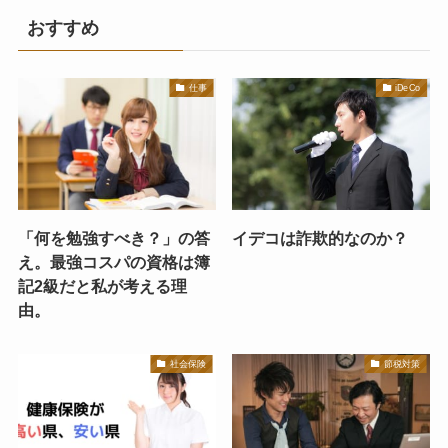
おすすめ
仕事
iDeCo
「何を勉強すべき？」の答
イデコは詐欺的なのか？
え。最強コスパの資格は簿
記2級だと私が考える理
由。
社会保険
節税対策