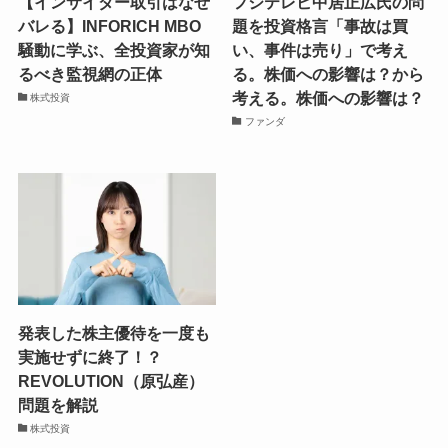
【インサイダー取引はなぜ
フジテレビ中居正広氏の問
バレる】INFORICH MBO
題を投資格言「事故は買
騒動に学ぶ、全投資家が知
い、事件は売り」で考え
るべき監視網の正体
る。株価への影響は？から
考える。株価への影響は？
株式投資
ファンダ
発表した株主優待を一度も
実施せずに終了！？
REVOLUTION（原弘産）
問題を解説
株式投資