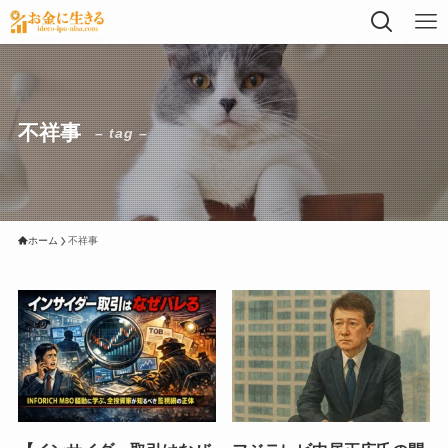
不祥事
– tag –
ホーム
不祥事