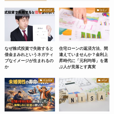
株式投資
住まい
なぜ株式投資で失敗すると
住宅ローンの返済方法、間
借金まみれというネガティ
違えていませんか？金利上
ブなイメージが生まれるの
昇時代に「元利均等」を選
か
ぶ人が見落とす真実
社会保険
NISA