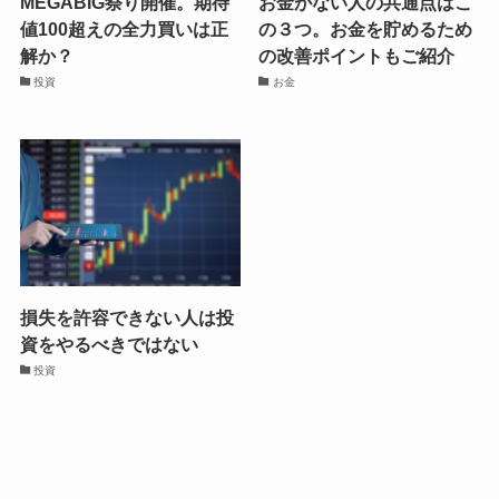
MEGABIG祭り開催。期待
お金がない人の共通点はこ
値100超えの全力買いは正
の３つ。お金を貯めるため
解か？
の改善ポイントもご紹介
投資
お金
損失を許容できない人は投
資をやるべきではない
投資