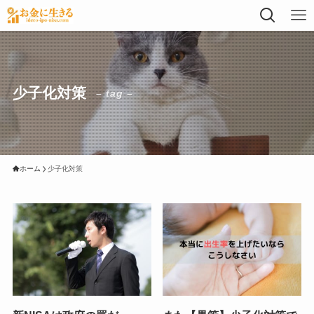
少子化対策
– tag –
ホーム
少子化対策