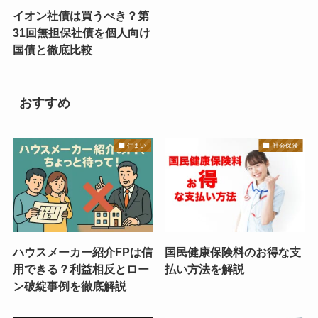
イオン社債は買うべき？第
31回無担保社債を個人向け
国債と徹底比較
おすすめ
住まい
社会保険
ハウスメーカー紹介FPは信
国民健康保険料のお得な支
用できる？利益相反とロー
払い方法を解説
ン破綻事例を徹底解説