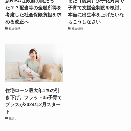
新NISAは政府の罠だっ
また【愚策】少子化対策で
た？？配当等の金融所得を
子育て支援金制度を検討。
考慮した社会保険負担を求
本当に出生率を上げたいな
める改正へ
らこうしなさい
社会保険
社会保険
住宅ローン最大年1％の引
き下げ。フラット35子育て
プラスが2024年2月スター
ト
住まい