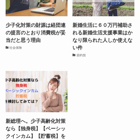
少子化対策の財源は経団連
新婚生活に６０万円補助さ
の提言のとおり消費税が妥
れる新婚生活支援事業はか
当だと思う理由
なり限られた人しか使えな
い件
社会保険
節約技
新総理へ。少子高齢化対策
なら【独身税】【ベーシッ
クインカム】【貯蓄税】を