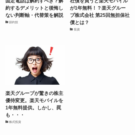
固定電話は解約すべき？解
社債を買うと楽天モバイル
約するデメリットと後悔し
が1年無料！？楽天グルー
ない判断軸・代替策を解説
プ株式会社 第25回無担保社
債とは？
節約技
投資
楽天グループが驚きの株主
優待変更。楽天モバイルを
1年無料提供。しかし、罠
も・・・
株式投資