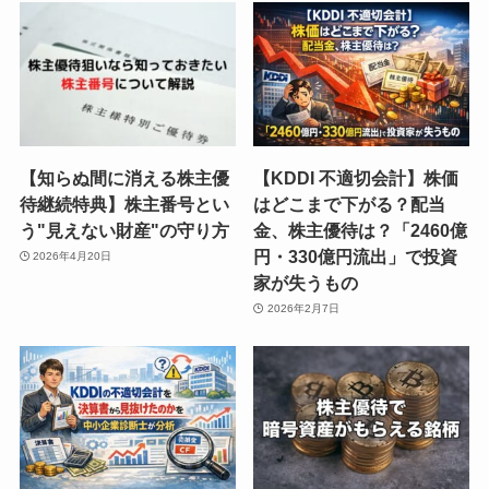
【知らぬ間に消える株主優
【KDDI 不適切会計】株価
待継続特典】株主番号とい
はどこまで下がる？配当
う"見えない財産"の守り方
金、株主優待は？「2460億
円・330億円流出」で投資
2026年4月20日
家が失うもの
2026年2月7日