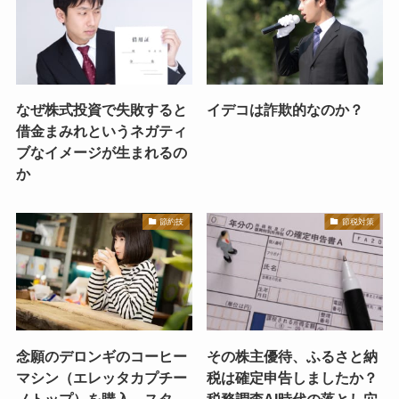
なぜ株式投資で失敗すると
イデコは詐欺的なのか？
借金まみれというネガティ
ブなイメージが生まれるの
か
節約技
節税対策
念願のデロンギのコーヒー
その株主優待、ふるさと納
マシン（エレッタカプチー
税は確定申告しましたか？
ノトップ）を購入。スタ
税務調査AI時代の落とし穴