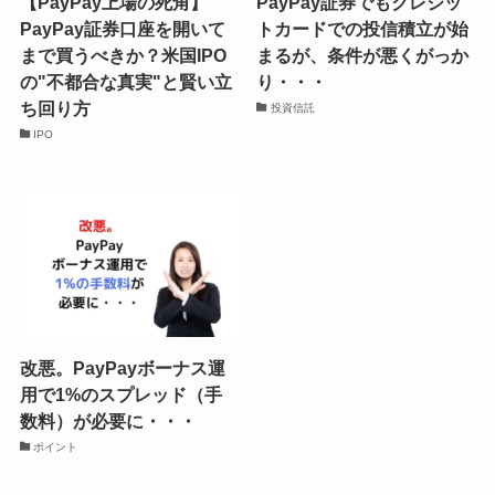
【PayPay上場の死角】
PayPay証券でもクレジッ
PayPay証券口座を開いて
トカードでの投信積立が始
まで買うべきか？米国IPO
まるが、条件が悪くがっか
の"不都合な真実"と賢い立
り・・・
ち回り方
投資信託
IPO
改悪。PayPayボーナス運
用で1%のスプレッド（手
数料）が必要に・・・
ポイント