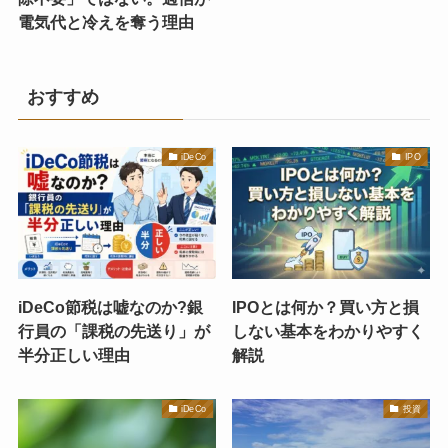
電気代と冷えを奪う理由
おすすめ
iDeCo
IPO
iDeCo節税は嘘なのか?銀
IPOとは何か？買い方と損
行員の「課税の先送り」が
しない基本をわかりやすく
半分正しい理由
解説
iDeCo
投資