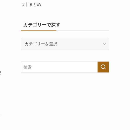
まとめ
カテゴリーで探す
カ
テ
ゴ
リ
ー
交
で
探
す
ト