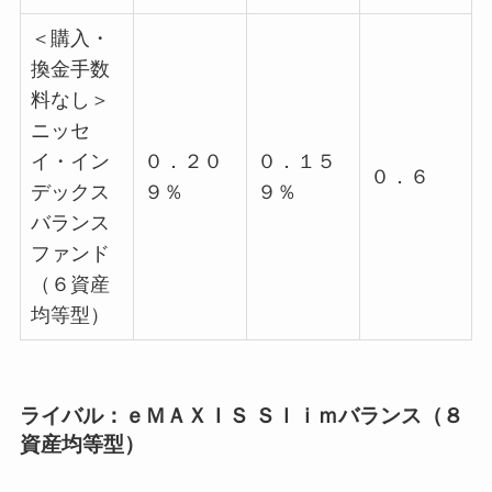
＜購入・
換金手数
料なし＞
ニッセ
イ・イン
０．２０
０．１５
０．６
デックス
９％
９％
バランス
ファンド
（６資産
均等型）
ライバル：ｅＭＡＸＩＳ Ｓｌｉｍバランス（８
資産均等型）