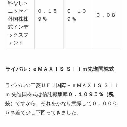
料なし＞
ニッセイ
０．１８
０．１０
０．０８
外国株株
９％
９％
式インデ
ックスフ
ァンド
ライバル：ｅＭＡＸＩＳ Ｓｌｉｍ先進国株式
ライバルの三菱ＵＦＪ国際－ｅＭＡＸＩＳ Ｓｌｉ
ｍ 先進国株式は信託報酬率
０．１０９５％（税
抜
）ですから、それをかなり意識して
０．０００
５％差で少し下回ってきました。