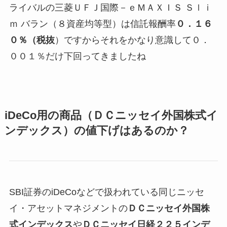
ライバルの三菱ＵＦＪ国際－ｅＭＡＸＩＳ Ｓｌｉ
ｍ バラン（８資産均等型）は信託報酬率
０．１６
０％（税抜
）ですからそれをかなり意識して
０．
００１％だけ下回ってきましたね
iDeCo用の商品（ＤＣニッセイ外国株式イ
ンデックス
）
の値下げはあるのか？
SBI証券のiDeCoなどで扱われている同じニッセ
イ・アセットマネジメントの
ＤＣニッセイ外国株
式インデックス
や
ＤＣニッセイ日経２２５インデ