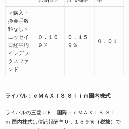
託報酬率
託報酬率
率
＜購入・
換金手数
料なし＞
ニッセイ
０．１６
０．１５
０．０１
日経平均
９％
９％
インデッ
クスファ
ンド
ライバル：ｅＭＡＸＩＳ Ｓｌｉｍ国内株式
ライバルの三菱ＵＦＪ国際－ｅＭＡＸＩＳ Ｓｌｉ
ｍ 国内株式は信託報酬率
０．１５９％（税抜
）で