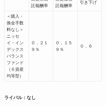
引き下げ
託報酬率
託報酬率
＜購入・
換金手数
料なし＞
ニッセ
イ・イン
０．２１
０．１５
０．６
デックス
９％
９％
バランス
ファンド
（６資産
均等型）
ライバル：なし