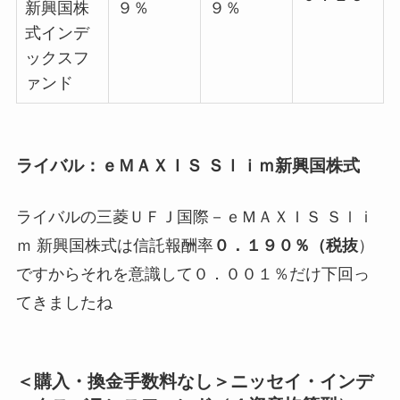
新興国株
９％
９％
式インデ
ックスフ
ァンド
ライバル：ｅＭＡＸＩＳ Ｓｌｉｍ新興国株式
ライバルの三菱ＵＦＪ国際－ｅＭＡＸＩＳ Ｓｌｉ
ｍ 新興国株式は信託報酬率
０．１９０％（税抜
）
ですからそれを意識して
０．００１％だけ下回っ
てきましたね
＜購入・換金手数料なし＞ニッセイ・インデ