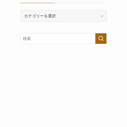
カ
テ
ゴ
リ
ー
で
探
す