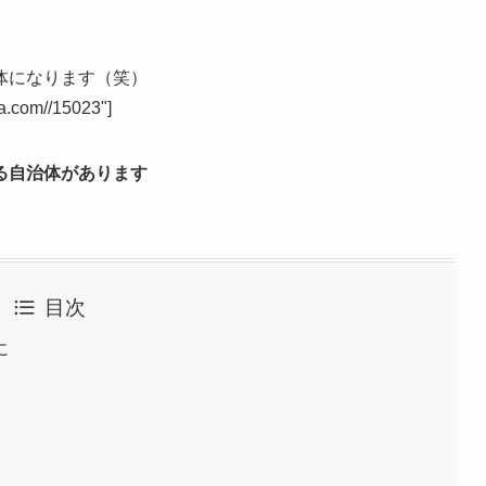
。
体になります（笑）
sa.com//15023"]
る自治体があります
目次
に