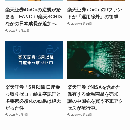
楽天証券iDeCoの逆襲が始
楽天証券 iDeCoの9ファン
まる：FANG＋/楽天SCHD/
ドが「運用除外」の衝撃
なかの日本成長が追加へ
2025年5月16日
2025年9月21日
楽天証券「5月以降 口座乗
楽天証券でNISAを含めた
っ取りゼロ」絵文字認証と
保有する金融商品を売却。
多要素必須化の効果は絶大
謎の中国株を買う不正アク
だった件
セスが流行中。
2025年9月7日
2025年3月21日