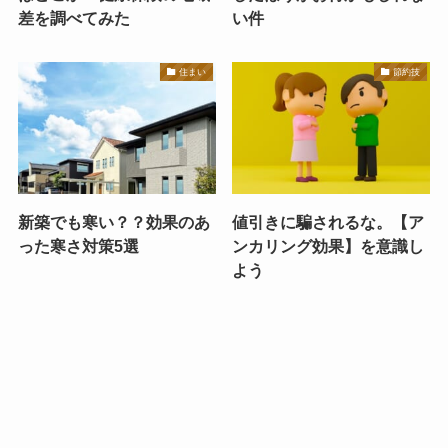
差を調べてみた
い件
住まい
節約技
新築でも寒い？？効果のあ
値引きに騙されるな。【ア
った寒さ対策5選
ンカリング効果】を意識し
よう