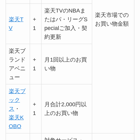
楽天TVのNBAま
楽天市場での
楽天T
+
たはパ・リーグS
お買い物金額
V
1
pecialご加入・契
約更新
楽天ブ
ランド
+
月1回以上のお買
アベニ
1
い物
ュー
楽天ブ
ック
+
月合計2,000円以
ス
・
1
上のお買い物
楽天K
OBO