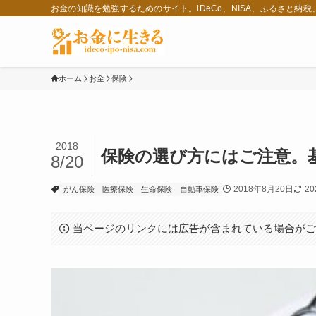
お金の知識を勉強するためのサイト。iDeCo、NISA、ふるさと納
ホーム
お金
保険
2018
保険の選び方にはご注意。
8/20
2018年8月20日
2
がん保険
医療保険
生命保険
自動車保険
当ページのリンクには広告が含まれている場合が