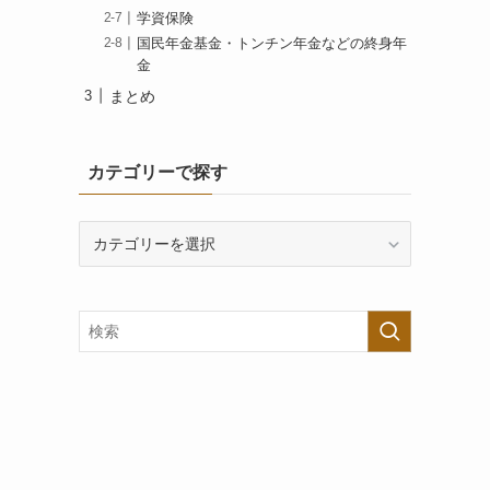
学資保険
国民年金基金・トンチン年金などの終身年
金
まとめ
カテゴリーで探す
カ
テ
ゴ
リ
ー
で
探
す