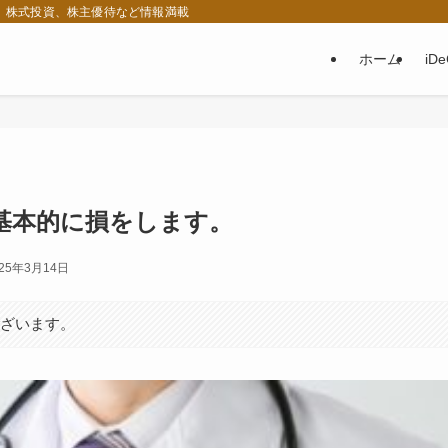
税、株式投資、株主優待など情報満載
ホーム
iD
基本的に損をします。
025年3月14日
ございます。