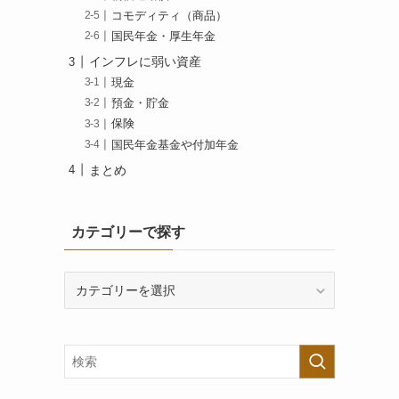
コモディティ（商品）
国民年金・厚生年金
インフレに弱い資産
現金
預金・貯金
保険
国民年金基金や付加年金
まとめ
カテゴリーで探す
カ
テ
ゴ
リ
ー
で
探