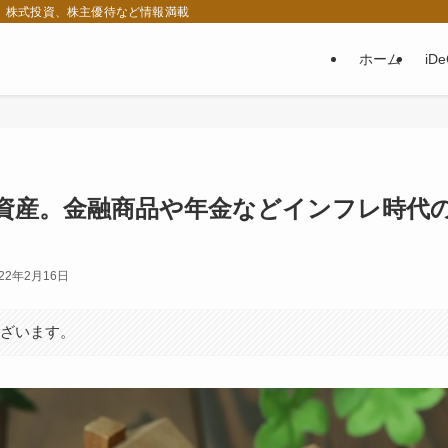
税、株式投資、株主優待など情報満載
ホーム
iD
資産。金融商品や年金などインフレ時代
022年2月16日
ございます。