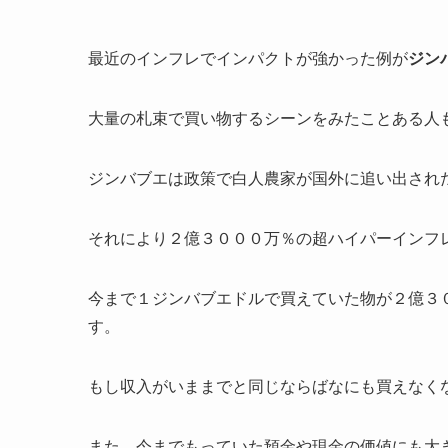
最近のインフレでインパクトが強かった例が
ジン
大量の札束で買い物するシーンをみたことある人
ジンバブエは政策で白人農家が国外に追い出され
それにより２億３０００万％の超ハイパーインフ
今まで１ジンバブエドルで買えていた物が２億３
す。
もし収入がいままでと同じならばなにも買えなく
また、今までもっていた預金や現金の価値にも大