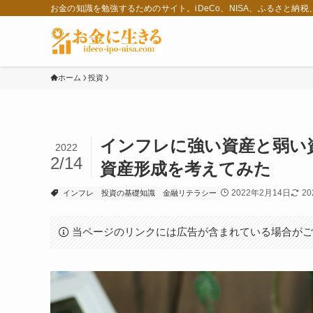
お金の知識を勉強するためのサイト。iDeCo、NISA、ふるさと納
ホーム
投資
インフレに強い資産と弱い
2022
2/14
資産形成を考えてみた
2022年2月14日
2
インフレ
投資の基礎知識
金融リテラシー
当ページのリンクには広告が含まれている場合が