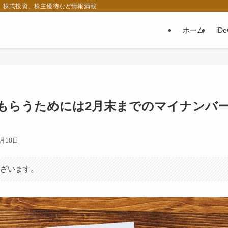
税、株式投資、株主優待など情報満載
ホーム
iD
もらうためには2月末までのマイナンバ
2月18日
ございます。