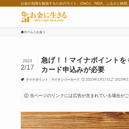
お金の知識を勉強するためのサイト。iDeCo、NISA、ふるさと納
ホーム
お金
急げ！！マイナポイントを
2023
2/17
カード申込みが必要
2023年2月17日
2023年
マイナポイント
マイナンバーカード
当ページのリンクには広告が含まれている場合が