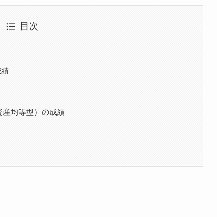
目次
成績
ス（8資産均等型）の成績
。