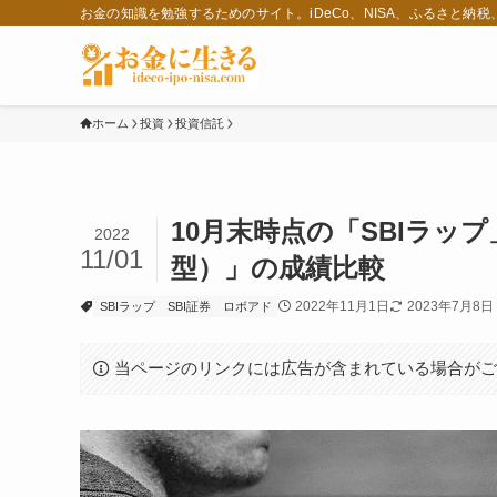
お金の知識を勉強するためのサイト。iDeCo、NISA、ふるさと納
ホーム
投資
投資信託
10月末時点の「SBIラップ」
2022
11/01
型）」の成績比較
2022年11月1日
2023年7月8日
SBIラップ
SBI証券
ロボアド
当ページのリンクには広告が含まれている場合が