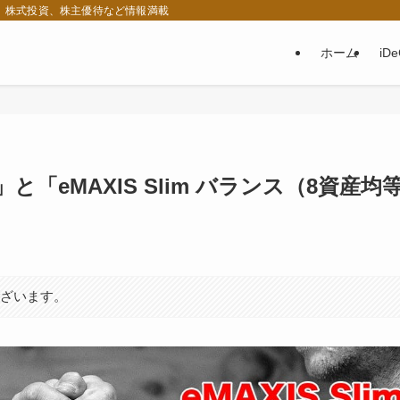
税、株式投資、株主優待など情報満載
ホーム
iD
と「eMAXIS Slim バランス（8資産均
ございます。