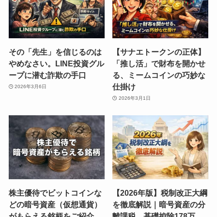
その「先生」を信じるのは
【サナエトークンの正体】
やめなさい。LINE投資グル
「推し活」で財布を開かせ
ープに潜む詐欺の手口
る、ミームコインの巧妙な
仕掛け
2026年3月6日
2026年3月1日
株主優待でビットコインな
【2026年版】税制改正大綱
どの暗号資産（仮想通貨）
を徹底解説｜暗号資産の分
がもらえる銘柄をご紹介
離課税、基礎控除178万