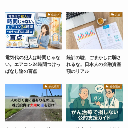
住まい
お金
電気代の犯人は時間じゃな
統計の嘘、ごまかしに騙さ
い。エアコン24時間つけっ
れるな。日本人の金融資産
ぱなし論の盲点
額のリアル
株式投資
社会保険