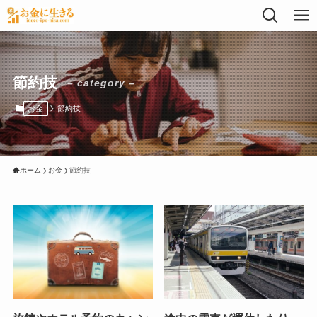
節約技
– category –
お金
節約技
ホーム
お金
節約技