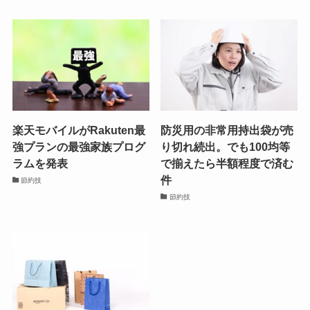
楽天モバイルがRakuten最
防災用の非常用持出袋が売
強プランの最強家族プログ
り切れ続出。でも100均等
ラムを発表
で揃えたら半額程度で済む
件
節約技
節約技