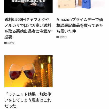
送料6,500円？ヤフオクや
Amazonプライムデーで価
メルカリではバカ高い送料
格誤表記商品を買ってみた
を取る悪徳出品者に注意が
ら届いた件
必要
節約技
節約技
「ラチェット効果」無駄使
いをしてしまう理由はこれ
だった