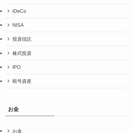
iDeCo
NISA
投資信託
株式投資
IPO
暗号資産
お金
お金