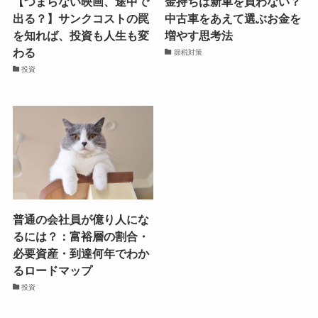
【つまらない映画、途中で
金持ちは新車を買わない？
出る？】サンクコストの罠
中古車をあえて選ぶお金を
を知れば、投資も人生も変
増やす思考法
わる
節税対策
投資
普通の会社員が億り人にな
るには？：富裕層の割合・
必要資産・到達何年でわか
るロードマップ
投資