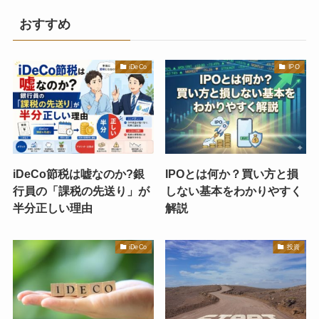
おすすめ
iDeCo
IPO
iDeCo節税は嘘なのか?銀
IPOとは何か？買い方と損
行員の「課税の先送り」が
しない基本をわかりやすく
半分正しい理由
解説
iDeCo
投資