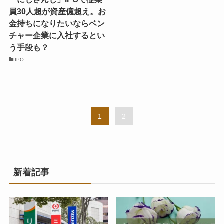
員30人超が資産億超え。お
金持ちになりたいならベン
チャー企業に入社するとい
う手段も？
IPO
1
2
新着記事