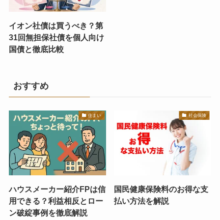
イオン社債は買うべき？第
31回無担保社債を個人向け
国債と徹底比較
おすすめ
住まい
社会保険
ハウスメーカー紹介FPは信
国民健康保険料のお得な支
用できる？利益相反とロー
払い方法を解説
ン破綻事例を徹底解説