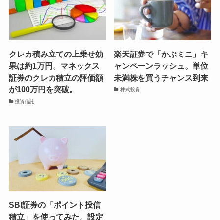
クレカ積み立ての上乗せ効
楽天証券で「かぶミニ」キ
果は約1万円。マネックス
ャンペーンラッシュ。単位
証券のクレカ積立の評価額
未満株を買うチャンス到来
が100万円を突破。
株式投資
投資信託
SBI証券の「ポイント投信
積立」を使ってみた。設定