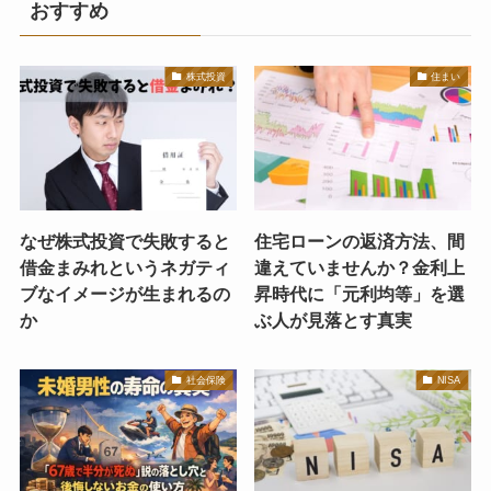
おすすめ
株式投資
住まい
なぜ株式投資で失敗すると
住宅ローンの返済方法、間
借金まみれというネガティ
違えていませんか？金利上
ブなイメージが生まれるの
昇時代に「元利均等」を選
か
ぶ人が見落とす真実
社会保険
NISA