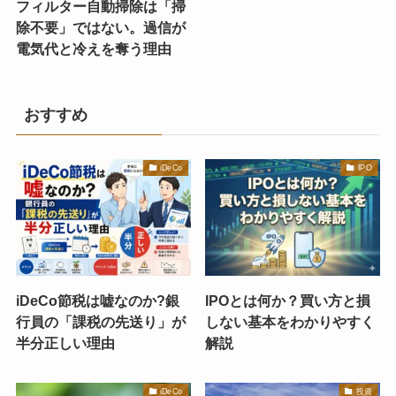
フィルター自動掃除は「掃
除不要」ではない。過信が
電気代と冷えを奪う理由
おすすめ
iDeCo
IPO
iDeCo節税は嘘なのか?銀
IPOとは何か？買い方と損
行員の「課税の先送り」が
しない基本をわかりやすく
半分正しい理由
解説
iDeCo
投資