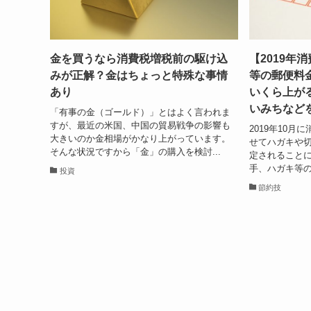
金を買うなら消費税増税前の駆け込
【2019年
みが正解？金はちょっと特殊な事情
等の郵便料
あり
いくら上が
いみちなど
「有事の金（ゴールド）」とはよく言われま
すが、最近の米国、中国の貿易戦争の影響も
2019年10
大きいのか金相場がかなり上がっています。
せてハガキや
そんな状況ですから「金」の購入を検討...
定されることに
手、ハガキ等の
投資
節約技