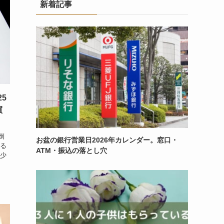
新着記事
25
買
倒
お盆の銀行営業日2026年カレンダー。窓口・
える
ATM・振込の落とし穴
を少