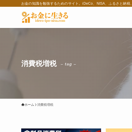
お金の知識を勉強するためのサイト。iDeCo、NISA、ふるさと納
消費税増税
– tag –
ホーム
消費税増税