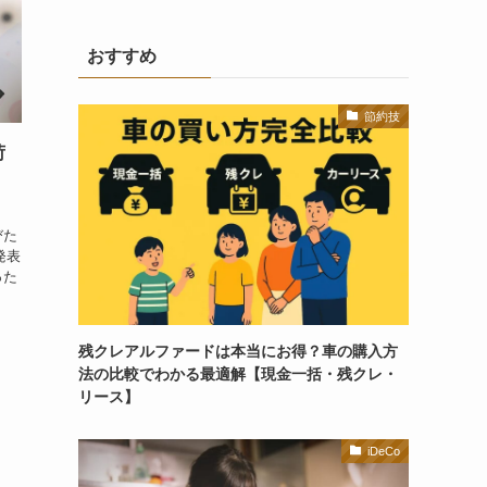
おすすめ
節約技
荷
！
びた
発表
った
残クレアルファードは本当にお得？車の購入方
法の比較でわかる最適解【現金一括・残クレ・
リース】
iDeCo