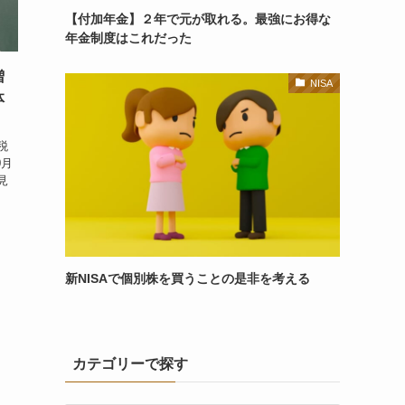
【付加年金】２年で元が取れる。最強にお得な
年金制度はこれだった
増
NISA
体
税
0月
見
新NISAで個別株を買うことの是非を考える
カテゴリーで探す