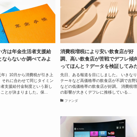
い方は年金生活者支援給
消費税増税により安い飲食店が好
とならないか調べてみよ
調、高い飲食店が苦戦でデフレ傾
ってほんと？データを検証してみ
和元年）10月から消費税が引き上
先日、ある報道を目にしました。 いきな
 それに合わせて同じタイミン
テーキなど高価格帯の飲食店が不調で吉野
活者支援給付金制度という新し
などの低価格帯の飲食店が好調。 消費税
ことが決まりました。保...
の影響が大きくデフレに推移している...
ファンダ