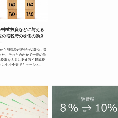
が株式投資などに与える
去の増税時の株価の動き
た
1日から消費税が8%から10％に増
また、それと合わせて一部の飲
の税率を８％に据え置く軽減税
らに中小企業でキャッシュ...