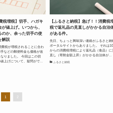
消費税増税】切手、ハガキ
【ふるさと納税】急げ！！消費税
金が値上げ。いつから、
税で返礼品の見直しがかかる自治
るのか、余った切手の使
がある件。
を解説
先日、ちょっと興味深い連絡がふるさと納
ポータルサイトからありました。 それは1
月に消費税が増税されることに合わ
からの消費税増税により返礼品（食品）に
切手などの郵便料金も価格が改
直し（寄附金額上昇）がかかる自治体が...
なりました。 今回はこの切
値上げについて、疑問がで...
ふるさと納税
1
2