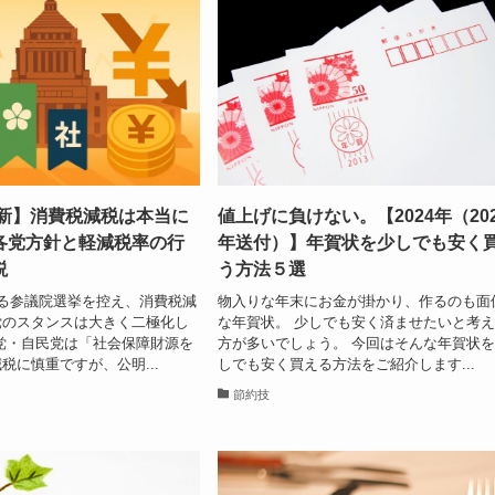
最新】消費税減税は本当に
値上げに負けない。【2024年（20
各党方針と軽減税率の行
年送付）】年賀状を少しでも安く
説
う方法５選
る参議院選挙を控え、消費税減
物入りな年末にお金が掛かり、作るのも面
党のスタンスは大きく二極化し
な年賀状。 少しでも安く済ませたいと考
党・自民党は「社会保障財源を
方が多いでしょう。 今回はそんな年賀状
税に慎重ですが、公明...
しでも安く買える方法をご紹介します...
節約技