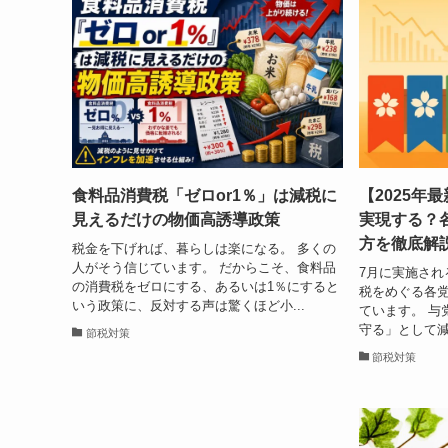
食料品消費税「ゼロor1％」は減税に
【2025年
見えるだけの物価高誘導政策
実現する？
方を徹底解
税金を下げれば、暮らしは楽になる。 多くの
人がそう信じています。 だからこそ、食料品
7月に実施され
の消費税をゼロにする、あるいは1％にすると
税をめぐる各
いう政策に、反対する声は驚くほど小...
ています。 与
守る」として減
節税対策
節税対策