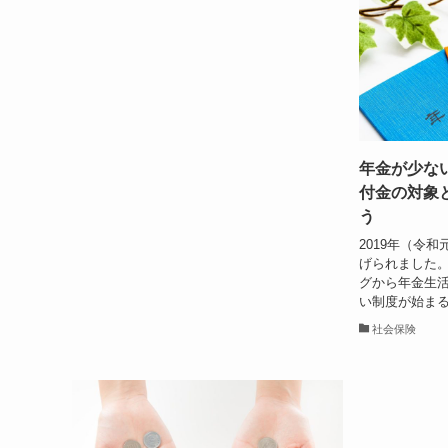
年金が少な
付金の対象
う
2019年（令
げられました。
グから年金生
い制度が始まる
社会保険