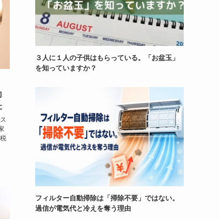
３人に１人の子供はもらっている。「お盆玉」
を知っていますか？
向
た
りス
家
増税
フィルター自動掃除は「掃除不要」ではない。
過信が電気代と冷えを奪う理由