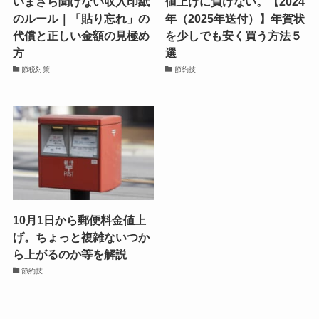
いまさら聞けない収入印紙
値上げに負けない。【2024
のルール｜「貼り忘れ」の
年（2025年送付）】年賀状
代償と正しい金額の見極め
を少しでも安く買う方法５
方
選
節税対策
節約技
10月1日から郵便料金値上
げ。ちょっと複雑ないつか
ら上がるのか等を解説
節約技