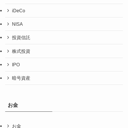
iDeCo
NISA
投資信託
株式投資
IPO
暗号資産
お金
お金