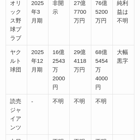
オリ
2025
非開
27億
76億
純利
ック
年3
示
7700
5200
益は
ス野
月期
万円
万円
不明
球プ
ラブ
ヤク
2025
16億
29億
68億
大幅
ルト
年12
2543
4118
5454
黒字
球団
月期
万
万円
万
2000
4000
円
円
読売
-
不明
不明
不明
ジャ
イア
ンツ