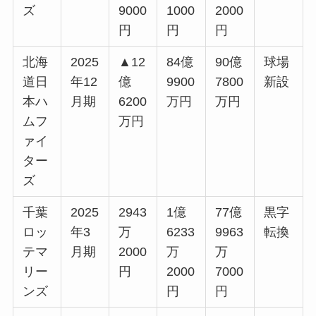
ズ
9000
1000
2000
円
円
円
北海
2025
▲12
84億
90億
球場
道日
年12
億
9900
7800
新設
本ハ
月期
6200
万円
万円
ムフ
万円
ァイ
ター
ズ
千葉
2025
2943
1億
77億
黒字
ロッ
年3
万
6233
9963
転換
テマ
月期
2000
万
万
リー
円
2000
7000
ンズ
円
円