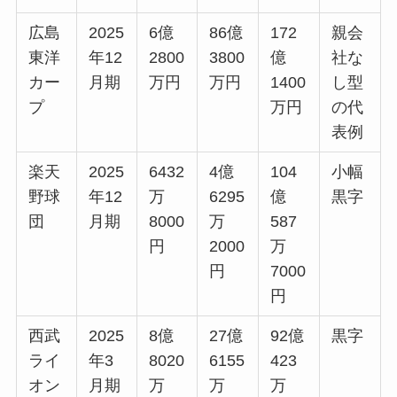
広島
2025
6億
86億
172
親会
東洋
年12
2800
3800
億
社な
カー
月期
万円
万円
1400
し型
プ
万円
の代
表例
楽天
2025
6432
4億
104
小幅
野球
年12
万
6295
億
黒字
団
月期
8000
万
587
円
2000
万
円
7000
円
西武
2025
8億
27億
92億
黒字
ライ
年3
8020
6155
423
オン
月期
万
万
万