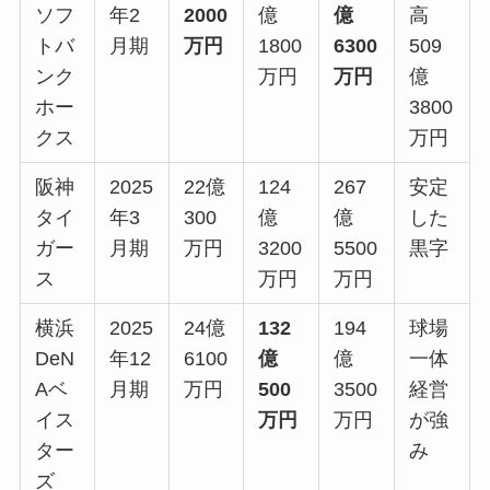
ソフ
年2
2000
億
億
高
トバ
月期
万円
1800
6300
509
ンク
万円
万円
億
ホー
3800
クス
万円
阪神
2025
22億
124
267
安定
タイ
年3
300
億
億
した
ガー
月期
万円
3200
5500
黒字
ス
万円
万円
横浜
2025
24億
132
194
球場
DeN
年12
6100
億
億
一体
Aベ
月期
万円
500
3500
経営
イス
万円
万円
が強
ター
み
ズ