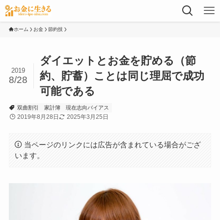
ホーム
お金
節約技
ダイエットとお金を貯める（節
2019
約、貯蓄）ことは同じ理屈で成功
8/28
可能である
双曲割引
家計簿
現在志向バイアス
2019年8月28日
2025年3月25日
当ページのリンクには広告が含まれている場合がござ
います。