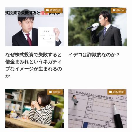
株式投資
iDeCo
なぜ株式投資で失敗すると
イデコは詐欺的なのか？
借金まみれというネガティ
ブなイメージが生まれるの
か
節約技
節税対策