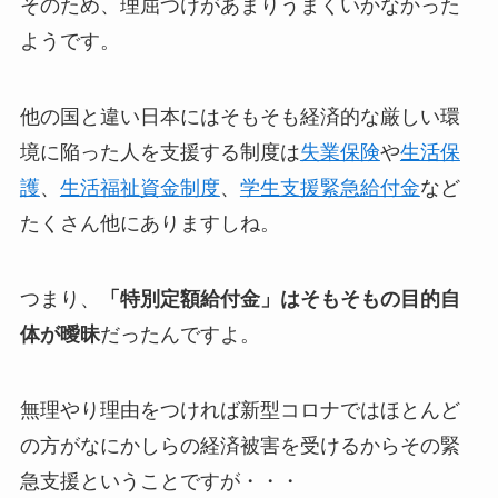
そのため、理屈つけがあまりうまくいかなかった
ようです。
他の国と違い日本にはそもそも経済的な厳しい環
境に陥った人を支援する制度は
失業保険
や
生活保
護
、
生活福祉資金制度
、
学生支援緊急給付金
など
たくさん他にありますしね。
つまり、
「特別定額給付金」はそもそもの目的自
体が曖昧
だったんですよ。
無理やり理由をつければ新型コロナではほとんど
の方がなにかしらの経済被害を受けるからその緊
急支援ということですが・・・