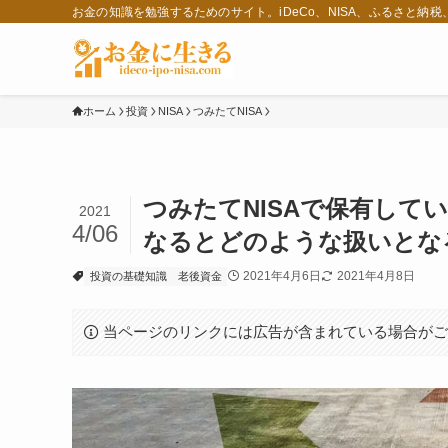
お金の知識を勉強するためのサイト。iDeCo、NISA、ふるさと納
ホーム
投資
NISA
つみたてNISA
つみたてNISAで保有して
2021
4/06
なるとどのような扱いとな
2021年4月6日
2021年4月8日
投資の基礎知識
老後資金
当ページのリンクには広告が含まれている場合が