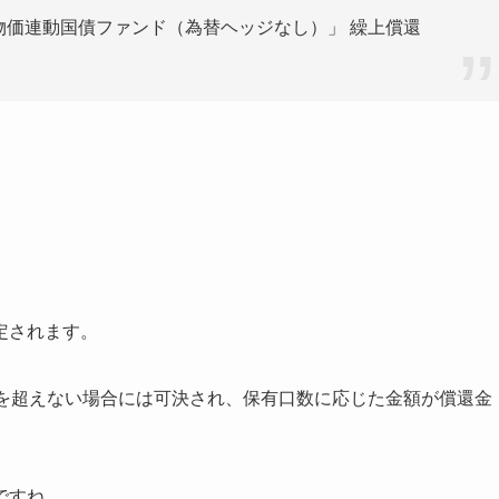
物価連動国債ファンド（為替ヘッジなし）」 繰上償還
定されます。
1 を超えない場合には可決され、保有口数に応じた金額が償還金
ですね。