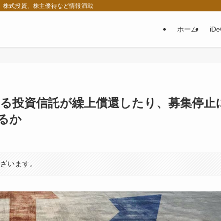
税、株式投資、株主優待など情報満載
ホーム
iD
いる投資信託が繰上償還したり、募集停止
るか
ございます。