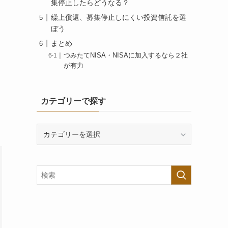
集停止したらどうなる？
繰上償還、募集停止しにくい投資信託を選
ぼう
まとめ
つみたてNISA・NISAに加入するなら２社
が有力
カテゴリーで探す
カ
テ
ゴ
リ
ー
で
探
す