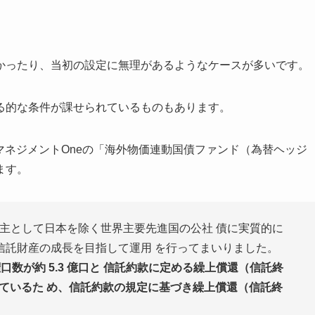
かったり、当初の設定に無理があるようなケースが多いです。
る的な条件が課せられているものもあります。
トマネジメントOneの「海外物価連動国債ファンド（為替ヘッジ
ます。
設定し、主として日本を除く世界主要先進国の公社 債に実質的に
信託財産の成長を目指して運用 を行ってまいりました。
益権口数が約 5.3 億口と 信託約款に定める繰上償還（信託終
っているた め、信託約款の規定に基づき繰上償還（信託終