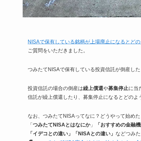
NISAで保有している銘柄が上場廃止になるとど
ご質問をいただきました。
つみたてNISAで保有している投資信託が倒産し
投資信託の場合の倒産は
繰上償還
や
募集停止
に当
信託が繰上償還したり、募集停止になるとどのよ
なお、つみたてNISAってなに？どうやって始め
「
つみたてNISAとはなにか
」
「おすすめの金融機
「イデコとの違い」「NISAとの違い」
などつみた