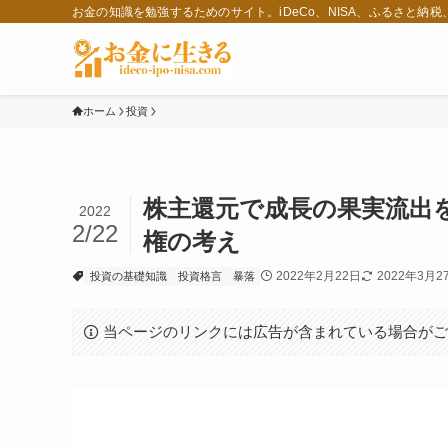
お金の知識を勉強するためのサイト。iDeCo、NISA、ふるさと納
ホーム
投資
株主還元で成長の果実流出
2022
2/22
権の考え
2022年2月22日
2022年3月2
投資の基礎知識
投資格言
暴落
当ページのリンクには広告が含まれている場合が