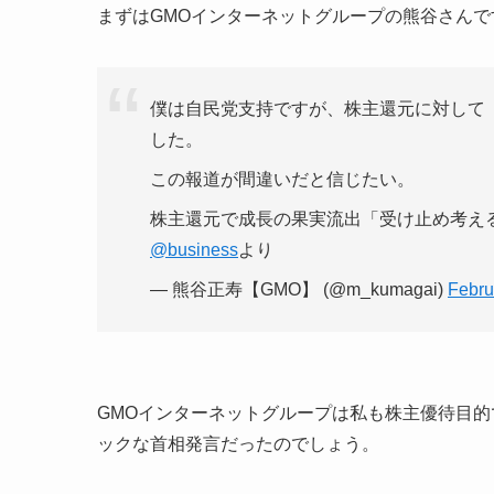
まずはGMOインターネットグループの熊谷さんで
僕は自民党支持ですが、株主還元に対して
した。
この報道が間違いだと信じたい。
株主還元で成長の果実流出「受け止め考え
@business
より
— 熊谷正寿【GMO】 (@m_kumagai)
Febru
GMOインターネットグループは私も株主優待目
ックな首相発言だったのでしょう。