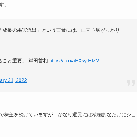
す。
「成長の果実流出」という言葉には、正直心底がっかり
ること重要」-岸田首相
https://t.co/aEXsyrHfZV
ary 21, 2022
的で株主を続けていますが、かなり還元には積極的なだけにショ