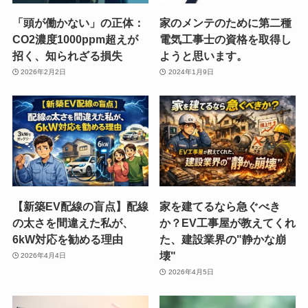
「頭が働かない」の正体：
家のメンテのために第二種
CO2濃度1000ppm超えが
電気工事士の資格を取得し
招く、知られざる損失
ようと思います。
2026年2月2日
2024年1月9日
【新築EV配線の盲点】配線
家を建てるなら急ぐべき
の太さを間違えた私が、
か？EV工事屋が教えてくれ
6kW対応を勧める理由
た、建設業界の"静かな崩
壊"
2026年4月4日
2026年4月5日