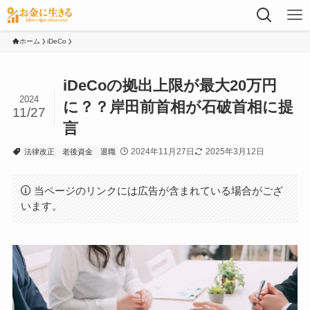
ホーム
iDeCo
iDeCoの拠出上限が最大20万円
2024
に？？岸田前首相が石破首相に提
11/27
言
2024年11月27日
2025年3月12日
法律改正
老後資金
退職
当ページのリンクには広告が含まれている場合がござ
います。