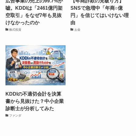
広告事業の売上の99.7%が
【年商詐欺の見破り方】
嘘。KDDIは「2461億円架
SNSで急増中「年商○億
空取引」をなぜ7年も見抜
円」を信じてはいけない理
けなかったのか
由
株式投資
お金
KDDIの不適切会計を決算
書から見抜けた？中小企業
診断士が分析してみた
ファンダ