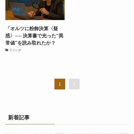
「オルツに粉飾決算〈疑
惑〉── 決算書で光った“異
常値”を読み取れたか？
ファンダ
1
2
新着記事