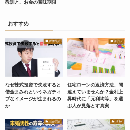
教訓と、お金の賞味期限
おすすめ
株式投資
住まい
なぜ株式投資で失敗すると
住宅ローンの返済方法、間
借金まみれというネガティ
違えていませんか？金利上
ブなイメージが生まれるの
昇時代に「元利均等」を選
か
ぶ人が見落とす真実
社会保険
NISA