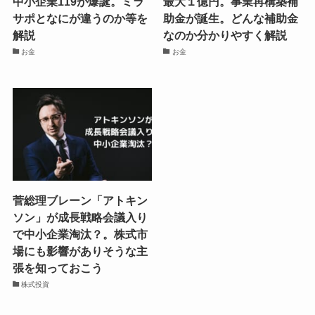
中小企業119が爆誕。ミラ
最大１億円。事業再構築補
サポとなにが違うのか等を
助金が誕生。どんな補助金
解説
なのか分かりやすく解説
お金
お金
菅総理ブレーン「アトキン
ソン」が成長戦略会議入り
で中小企業淘汰？。株式市
場にも影響がありそうな主
張を知っておこう
株式投資