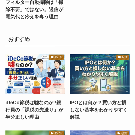
フィルター自動掃除は「掃
除不要」ではない。過信が
電気代と冷えを奪う理由
おすすめ
iDeCo
IPO
iDeCo節税は嘘なのか?銀
IPOとは何か？買い方と損
行員の「課税の先送り」が
しない基本をわかりやすく
半分正しい理由
解説
iDeCo
投資